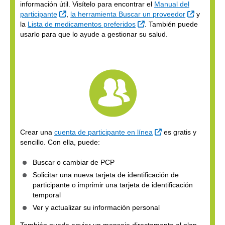
información útil. Visítelo para encontrar el
Manual del
Sitio Externo
Sitio Exte
participante
,
la herramienta Buscar un proveedor
y
Sitio Externo
la
Lista de medicamentos preferidos
. También puede
usarlo para que lo ayude a gestionar su salud.
Sitio Externo
Crear una
cuenta de participante en línea
es gratis y
sencillo. Con ella, puede:
Buscar o cambiar de PCP
Solicitar una nueva tarjeta de identificación de
participante o imprimir una tarjeta de identificación
temporal
Ver y actualizar su información personal
También puede enviar un mensaje directamente al plan