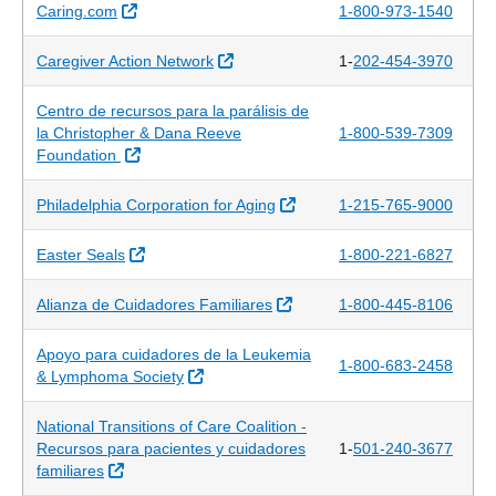
Sitio Externo
Caring.com
1-800-973-1540
Sitio Externo
Caregiver Action Network
1-
202-454-3970
Centro de recursos para la parálisis de
la Christopher & Dana Reeve
1-800-539-7309
Sitio Externo
Foundation
Sitio Externo
Philadelphia Corporation for Aging
1-215-765-9000
Sitio Externo
Easter Seals
1-800-221-6827
Sitio Externo
Alianza de Cuidadores Familiares
1-800-445-8106
Apoyo para cuidadores de la Leukemia
1-800-683-2458
Sitio Externo
& Lymphoma Society
National Transitions of Care Coalition -
Recursos para pacientes y cuidadores
1-
501-240-3677
Sitio Externo
familiares