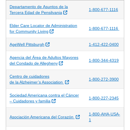
Departamento de Asuntos de la
1-800-677-1116
Sitio Externo
Tercera Edad de Pensilvania
Elder Care Locator de Administration
1-800-677-1116
Sitio Externo
for Community Living
Sitio Externo
AgeWell Pittsburgh
1-412-422-0400
Agencia del Área de Adultos Mayores
1-800-344-4319
Sitio Externo
del Condado de Allegheny
Centro de cuidadores
1-800-272-3900
Sitio Externo
de la Alzheimer’s Association
Sociedad Americana contra el Cáncer
1-800-227-2345
Sitio Externo
– Cuidadores y familia
1-800-AHA-USA-
Sitio Externo
Asociación Americana del Corazón
1