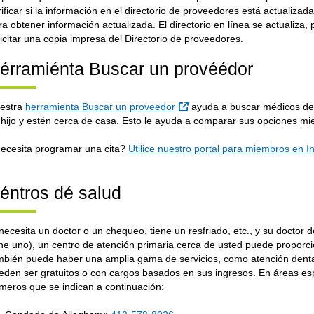
rificar si la información en el directorio de proveedores está actualiza
ra obtener información actualizada. El directorio en línea se actualiz
licitar una copia impresa del Directorio de proveedores.
érramiénta Buscar un provéédor
External Link
estra
herramienta Buscar un proveedor
ayuda a buscar médicos den
 hijo y estén cerca de casa. Esto le ayuda a comparar sus opciones mi
ecesita programar una cita?
Utilice nuestro portal para miembros en In
éntros dé salud
 necesita un doctor o un chequeo, tiene un resfriado, etc., y su doctor 
ene uno), un centro de atención primaria cerca de usted puede proporci
mbién puede haber una amplia gama de servicios, como atención denta
eden ser gratuitos o con cargos basados en sus ingresos. En áreas es
meros que se indican a continuación: