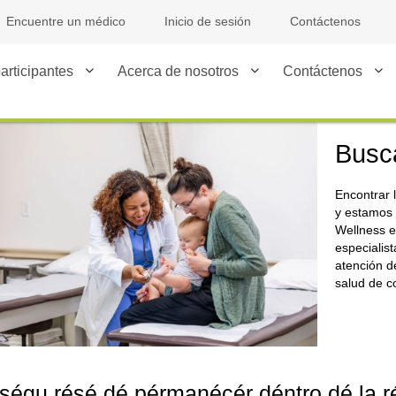
Encuentre un médico
Inicio de sesión
Contáctenos
articipantes
Acerca de nosotros
Contáctenos
Busc
Encontrar 
y estamos 
Wellness e
especialist
atención de
salud de c
ségu résé dé pérmanécér déntro dé la ré