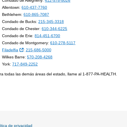
Condado de Allegheny:
412-578-8026
Allentown:
610-437-7760
Bethlehem:
610-865-7087
Condado de Bucks:
215-345-3318
Condado de Chester:
610-344-6225
Condado de Erie:
814-451-6700
Condado de Montgomery:
610-278-5117
External Link
Filadelfia
:
215-686-5000
Wilkes Barre:
570-208-4268
York:
717-849-2252
ra todas las demás áreas del estado, llame al 1-877-PA-HEALTH.
ítica de privacidad