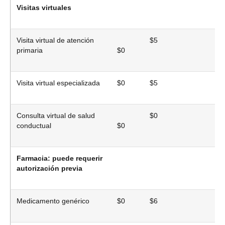
Visitas virtuales
Visita virtual de atención
$5
$
primaria
$0
Visita virtual especializada
$0
$5
$
Consulta virtual de salud
$0
$
conductual
$0
Farmacia: puede requerir
autorización previa
Medicamento genérico
$0
$6
$