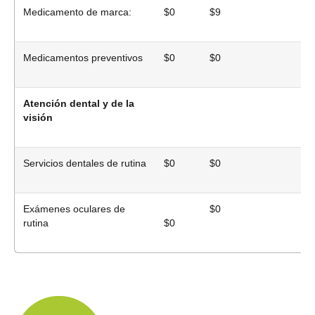
Medicamento de marca:
$0
$9
$
Medicamentos preventivos
$0
$0
$
Atención dental y de la
visión
Servicios dentales de rutina
$0
$0
$
Exámenes oculares de
$0
$
rutina
$0