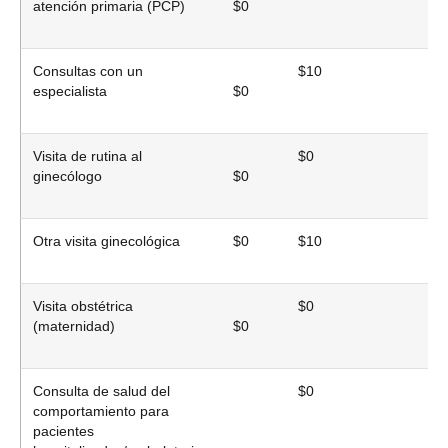
atención primaria (PCP)
$0
Consultas con un
$10
$
especialista
$0
Visita de rutina al
$0
$
ginecólogo
$0
Otra visita ginecológica
$0
$10
$
Visita obstétrica
$0
$
(maternidad)
$0
Consulta de salud del
$0
$
comportamiento para
pacientes