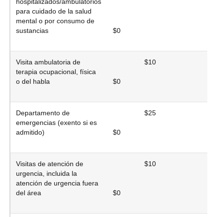
hospitalizados/ambulatorios
para cuidado de la salud
mental o por consumo de
sustancias
$0
Visita ambulatoria de
$10
$
terapia ocupacional, física
o del habla
$0
Departamento de
$25
$
emergencias (exento si es
admitido)
$0
Visitas de atención de
$10
$
urgencia, incluida la
atención de urgencia fuera
del área
$0