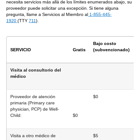
necesita servicios más allá de los límites enumerados abajo, su
proveedor puede solicitar una excepción. Si tiene alguna
pregunta, llame a Servicios al Miembro al
1-855-445-
1920
(TTY
711
).
Bajo costo
C
SERVICIO
Gratis
(subvencionado)
t
Visita al consultorio del
médico
Proveedor de atención
$0
$
primaria (Primary care
physician, PCP) de Well-
Child:
$0
Visita a otro médico de
$5
$